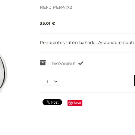
REF.: PER4172
35,01 €
Pendientes latón bañado. Acabado e-coati
DISPONIBLE
1
Save