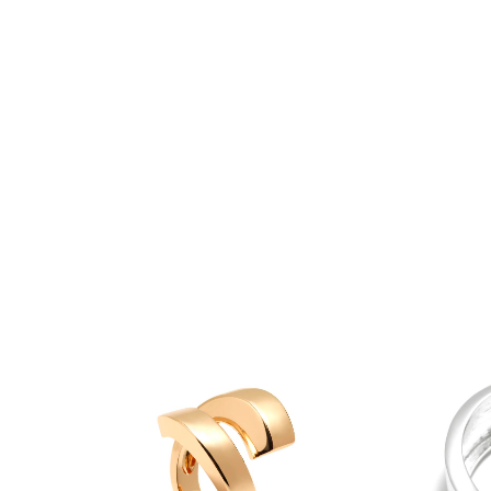
VER
AÑADIR