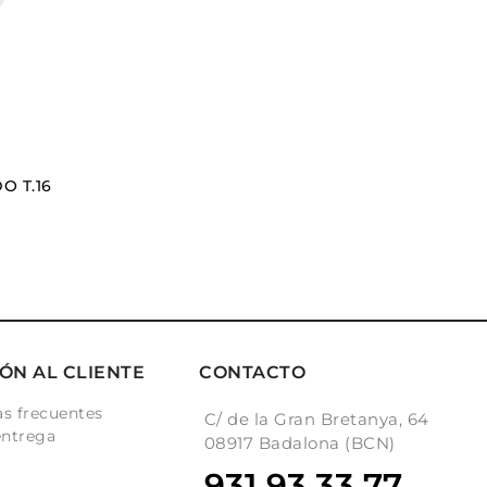
O T.16
ÓN AL CLIENTE
CONTACTO
s frecuentes
C/ de la Gran Bretanya, 64
entrega
08917 Badalona (BCN)
931 93 33 77