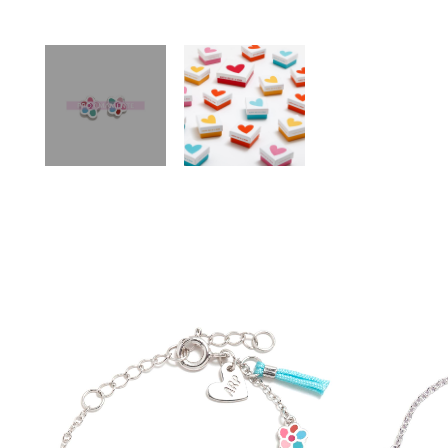
VER
AÑADIR