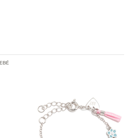
EBÉ
VER
IR
AÑADIR