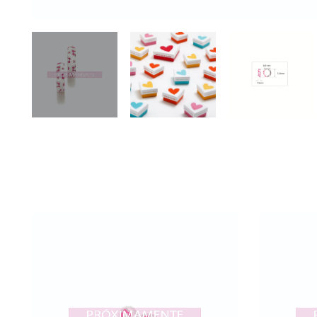
VER
AÑADIR