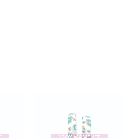
VER
IR
AÑADIR