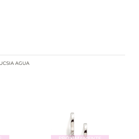
UCSIA AGUA
VER
IR
AÑADIR