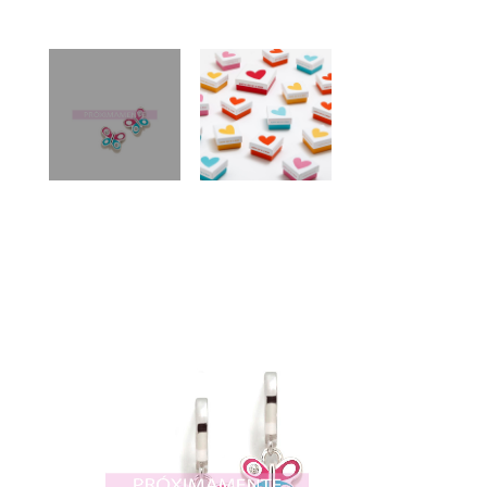
VER
AÑADIR