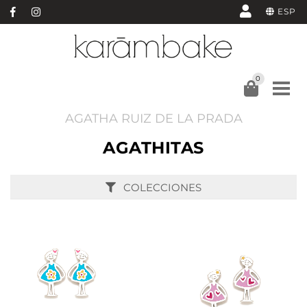
ESP
0
AGATHA RUIZ DE LA PRADA
AGATHITAS
COLECCIONES
AÑADIR
AÑADIR
VER
VER