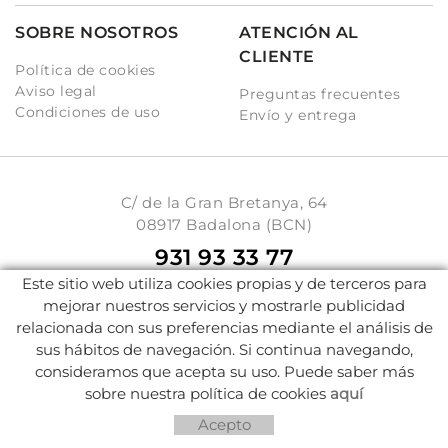
SOBRE NOSOTROS
ATENCIÓN AL
CLIENTE
Política de cookies
Aviso legal
Preguntas frecuentes
Condiciones de uso
Envío y entrega
C/ de la Gran Bretanya, 64
08917 Badalona (BCN)
931 93 33 77
Este sitio web utiliza cookies propias y de terceros para
info@karambake.com
mejorar nuestros servicios y mostrarle publicidad
relacionada con sus preferencias mediante el análisis de
sus hábitos de navegación. Si continua navegando,
Distribuido por:
Micrològic, SLU
consideramos que acepta su uso. Puede saber más
sobre nuestra política de cookies
aquí
Acepto